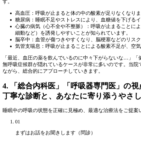
す。
高血圧：
呼吸が止まると体の中の酸素が足りなくなりま
糖尿病：
睡眠不足やストレスにより、血糖値を下げるイ
心臓の病気（心不全や不整脈）：
呼吸が止まることによ
細動など）を誘発しやすいことが知られています。
脳卒中：
血管が傷つきやすくなり、脳梗塞などのリスク
気管支喘息：
呼吸が止まることによる酸素不足が、空気
「最近、血圧の薬を飲んでいるのに中々下がらないな…」「
無呼吸症候群が隠れているケースが非常に多いのです。当院
ながら、総合的にアプローチしていきます。
4. 「総合内科医」「呼吸器専門医」の
丁寧な診断と、あなたに寄り添うやさ
睡眠中の呼吸の状態を正確に見極め、最適な治療法をご提案
01
まずはお話をお聞きします（問診）