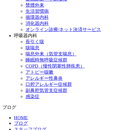
禁煙外来
生活習慣病
循環器内科
消化器内科
オンライン診療/ネット決済サービス
呼吸器内科
長引く咳
咳喘息
喘息外来（気管支喘息）
睡眠時無呼吸症候群
COPD（慢性閉塞性肺疾患）
アトピー咳嗽
アレルギー性鼻炎
口腔アレルギー症候群
副鼻腔気管支症候群
感染症
ブログ
HOME
ブログ
スタッフブログ