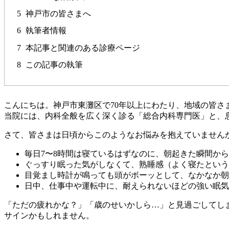
5
神戸市の皆さまへ
6
執筆者情報
7
本記事と関連のある診療ページ
8
この記事の執筆
こんにちは。神戸市東灘区で70年以上にわたり、地域の皆さ
当院には、内科全般を広く深く診る「総合内科専門医」と、
さて、皆さまは日頃からこのようなお悩みを抱えていません
毎日7〜8時間は寝ているはずなのに、朝起きた瞬間か
ぐっすり眠った気がしなくて、熟睡感（よく寝たという
目覚まし時計が鳴っても頭がボーッとして、なかなか朝
日中、仕事中や運転中に、耐えられないほどの強い眠気
「ただの疲れかな？」「歳のせいかしら…」と見過ごしてし
サインかもしれません。