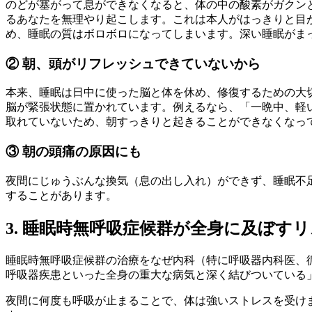
のどが塞がって息ができなくなると、体の中の酸素がガクン
るあなたを無理やり起こします。これは本人がはっきりと目
め、睡眠の質はボロボロになってしまいます。深い睡眠がま
② 朝、頭がリフレッシュできていないから
本来、睡眠は日中に使った脳と体を休め、修復するための大
脳が緊張状態に置かれています。例えるなら、「一晩中、軽
取れていないため、朝すっきりと起きることができなくなっ
③ 朝の頭痛の原因にも
夜間にじゅうぶんな換気（息の出し入れ）ができず、睡眠不
することがあります。
3. 睡眠時無呼吸症候群が全身に及ぼす
睡眠時無呼吸症候群の治療をなぜ内科（特に呼吸器内科医、
呼吸器疾患といった全身の重大な病気と深く結びついている
夜間に何度も呼吸が止まることで、体は強いストレスを受け