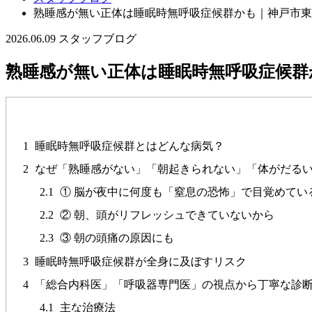
熟睡感が無い正体は睡眠時無呼吸症候群かも｜神戸市東
2026.06.09
スタッフブログ
熟睡感が無い正体は睡眠時無呼吸症候群
1
睡眠時無呼吸症候群とはどんな病気？
2
なぜ「熟睡感がない」「朝起きられない」「体がだる
2.1
① 脳が夜中に何度も「窒息の恐怖」で目覚めてい
2.2
② 朝、頭がリフレッシュできていないから
2.3
③ 朝の頭痛の原因にも
3
睡眠時無呼吸症候群が全身に及ぼすリスク
4
「総合内科医」「呼吸器専門医」の視点から丁寧な診
4.1
主な治療法