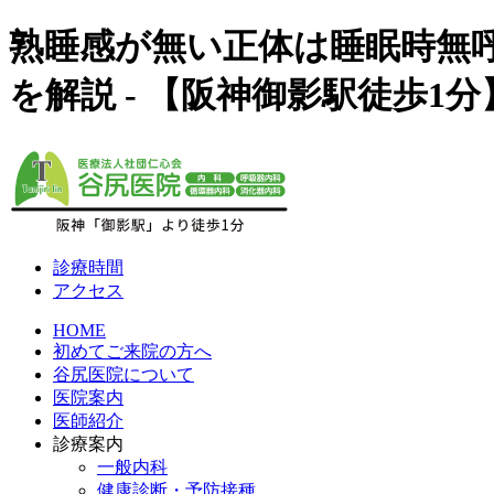
熟睡感が無い正体は睡眠時無
を解説 - 【阪神御影駅徒歩
診療時間
アクセス
HOME
初めてご来院の方へ
谷尻医院について
医院案内
医師紹介
診療案内
一般内科
健康診断・予防接種