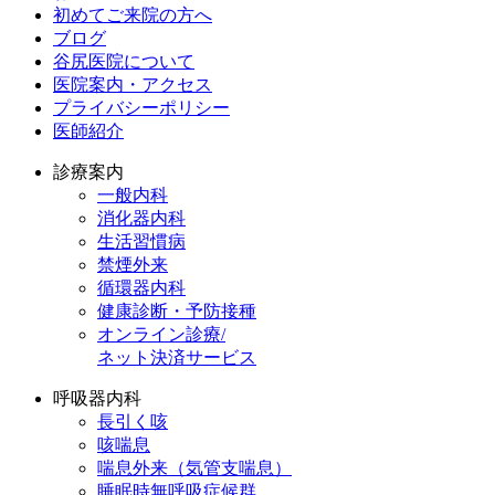
初めてご来院の方へ
ブログ
谷尻医院について
医院案内・アクセス
プライバシーポリシー
医師紹介
診療案内
一般内科
消化器内科
生活習慣病
禁煙外来
循環器内科
健康診断・予防接種
オンライン診療/
ネット決済サービス
呼吸器内科
長引く咳
咳喘息
喘息外来（気管支喘息）
睡眠時無呼吸症候群