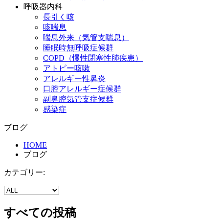
呼吸器内科
長引く咳
咳喘息
喘息外来（気管支喘息）
睡眠時無呼吸症候群
COPD（慢性閉塞性肺疾患）
アトピー咳嗽
アレルギー性鼻炎
口腔アレルギー症候群
副鼻腔気管支症候群
感染症
ブログ
HOME
ブログ
カテゴリー:
すべての投稿