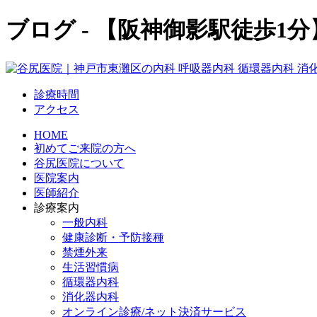
ブログ - 【阪神御影駅徒歩
診療時間
アクセス
HOME
初めてご来院の方へ
谷尻医院について
医院案内
医師紹介
診療案内
一般内科
健康診断・予防接種
禁煙外来
生活習慣病
循環器内科
消化器内科
オンライン診療/ネット決済サービス